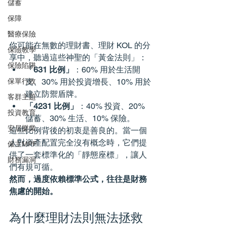
儲蓄
保障
醫療保險
你可能在無數的理財書、理財 KOL 的分
保險教學
享中，聽過這些神聖的「黃金法則」：
保險陷阱
「631 比例」
：60% 用於生活開
支、30% 用於投資增長、10% 用於
保單行政
建立防禦盾牌。
客群主題
「4231 比例」
：40% 投資、20% 
投資教育
儲蓄、30% 生活、10% 保險。
安居樂業
這些比例背後的初衷是善良的。當一個
人對資產配置完全沒有概念時，它們提
僱主MPF
供了一套標準化的「靜態座標」，讓人
財務漏洞
們有規可循。
然而，過度依賴標準公式，往往是財務
焦慮的開始。
為什麼理財法則無法拯救