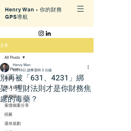
Henry Wan - 你的財務
GPS導航
文章
All Posts
Henry Wan
All Posts
5月19日
讀畢需時 3 分鐘
別再被「631、4231」綁
車保
架！理財法則才是你財務焦
個人成長
慮的毒藥？
旅遊保
索償個案分享
招募
退休規劃