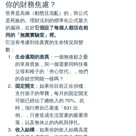
你的財務焦慮？
世界是高熵（動態且混亂）的，而公式
是死板的。理財法則的標準化公式最大
的漏洞，在於
它假設了每個人都活在相
同的「無菌實驗室」裡。
它沒有考慮到你真實的生命情況與變
數：
生命週期的差異
：一個無後顧之憂
的單身貴族，與一個需要同時扶養
父母和稚子的「夾心世代」，他們
的容錯空間能一樣嗎？
固定開支
：如果你目前正在供樓、
支付孩子的學費，每月的固定開支
可能已經佔了總收入的 70%。此
時，強行將自己塞進「631 比
例」，只會造成生活質素的嚴重滑
落，以及無休止的內耗與掙扎。
收入結構
：如果你的收入結構高度