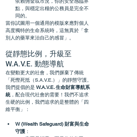
依賴佣金或市況，你的安全感臨界
點，與穩定出糧的公務員是完全不
同的。
當你試圖用一個通用的模版來應對個人
高度獨特的生命系統時，這無異於「拿
別人的藥單來治自己的感冒」。
從靜態比例，升級至 
W.A.V.E. 動態導航
在變動更大的社會，我們摒棄了傳統
「死慳死抵（S.A.V.E.）」的靜態守護。
我們提倡的是 
W.A.V.E. 生命財富導航系
統
，配合現代社會的需要！我們不追求
生硬的比例，我們追求的是整體的「四
維平衡」：
W (Wealth Safeguard) 財富與生命
守護
：