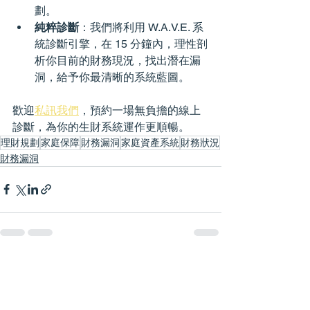
劃。
純粹診斷
：我們將利用 W.A.V.E. 系
統診斷引擎，在 15 分鐘內，理性剖
析你目前的財務現況，找出潛在漏
洞，給予你最清晰的系統藍圖。
歡迎
私訊我們
，預約一場無負擔的線上
診斷，為你的生財系統運作更順暢。
理財規劃
家庭保障
財務漏洞
家庭資產系統
財務狀況
財務漏洞
查看全部
最新文章