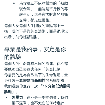
為你建立不依賴體力的「被動
現金流」，無論是單身後的尊
嚴生活，還是家族財富的無痛
交棒，都走位優雅。
每個人及每個人生階段的重點都不一
樣，我們不是靠黃金法則，而是從現況
出發，助你輕鬆理財。
專業是我的事，安定是你
的體驗
每個人的生命都有不同的流速。你不需
要勉強自己去適應任何「黃金比例」，
你需要的是為自己當下的生命週期，量
身訂製一套
輕鬆而高韌性
的系統架構。
我們邀請你進行一次 
「15 分鐘低熵漏洞
診斷」
。
無壓力
：這不是一場推銷會，我們
絕不逼單，也不兜售任何特定計