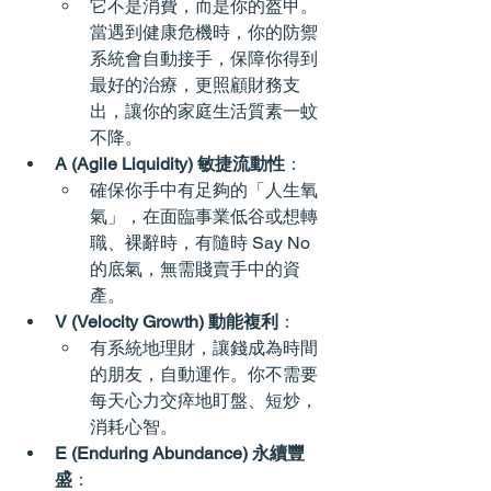
它不是消費，而是你的盔甲。
當遇到健康危機時，你的防禦
系統會自動接手，保障你得到
最好的治療，更照顧財務支
出，讓你的家庭生活質素一蚊
不降。
A (Agile Liquidity) 敏捷流動性
：
確保你手中有足夠的「人生氧
氣」，在面臨事業低谷或想轉
職、裸辭時，有隨時 Say No 
的底氣，無需賤賣手中的資
產。
V (Velocity Growth) 動能複利
：
有系統地理財，讓錢成為時間
的朋友，自動運作。你不需要
每天心力交瘁地盯盤、短炒，
消耗心智。
E (Enduring Abundance) 永續豐
盛
：