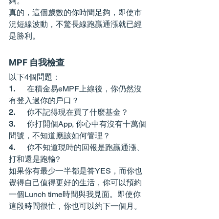
夠。
真的，這個歲數的你時間足夠，即使市
況短線波動，不驚長線跑贏通漲就已經
是勝利。
MPF 自我檢查
以下4個問題：
1.      
在積金易eMPF上線後，你仍然沒
有登入過你的戶口？
2.      
你不記得現在買了什麼基金？
3.      
你打開個App, 你心中有沒有十萬個
問號，不知道應該如何管理？
4.      
你不知道現時的回報是跑贏通漲、
打和還是跑輸?
如果你有最少一半都是答YES，而你也
覺得自己值得更好的生活，你可以預約
一個Lunch time時間與我見面。即使你
這段時間很忙，你也可以約下一個月。