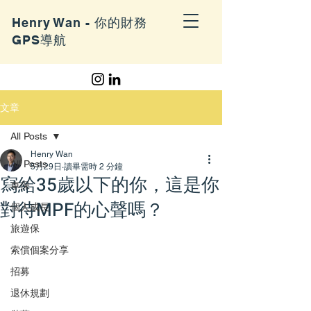
Henry Wan - 你的財務
GPS導航
文章
All Posts
Henry Wan
All Posts
5月29日
讀畢需時 2 分鐘
寫給35歲以下的你，這是你
車保
對待MPF的心聲嗎？
個人成長
旅遊保
索償個案分享
招募
退休規劃