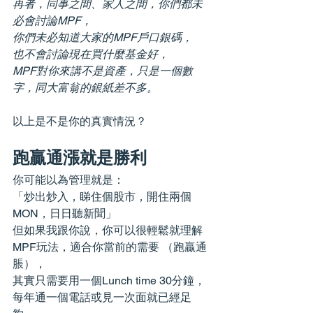
再者，同事之間、家人之間，你們都未
必會討論MPF，
你們未必知道大家的MPF戶口銀碼， 
也不會討論現在買什麼基金好，
MPF對你來講不是資產，只是一個數
字，同大富翁的銀紙差不多
。
以上是不是你的真實情況？
跑贏通漲就是勝利
你可能以為管理就是：
「炒出炒入，睇住個股市，開住兩個
MON，日日聽新聞」
但如果我跟你說，你可以很輕鬆就理解
MPF玩法，適合你當前的需要 （跑贏通
脹），
其實只需要用一個Lunch time 30分鐘，
每年通一個電話或見一次面就已經足