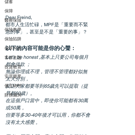
儲蓄
保障
Dear Freind,
醫療保險
都市人生活忙碌，MPF是「重要而不緊
保險教學
急的事」，甚至是不是「重要的事」？
保險陷阱
以下的內容可能是你的心聲：
保單行政
Let’s be honest ,基本上只要公司每個月
客群主題
都會供款 ；
投資教育
無論你理或不理，管理不管理都好似無
安居樂業
太大分別，
反正大家都要等到65歲先可以提取（提
僱主MPF
早都60歲）。
財務漏洞
在這個戶口當中，即使你可能都有30萬
或50萬，
但要等多30-40年後才可以用，你都不會
沒有太大感覺 。