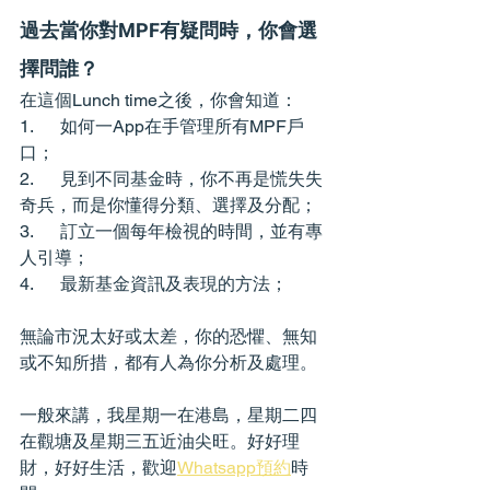
過去當你對MPF有疑問時，你會選
擇問誰？
在這個Lunch time之後，你會知道：
1.      如何一App在手管理所有MPF戶
口；
2.      見到不同基金時，你不再是慌失失
奇兵，而是你懂得分類、選擇及分配；
3.      訂立一個每年檢視的時間，並有專
人引導；
4.      最新基金資訊及表現的方法；
無論市況太好或太差，你的恐懼、無知
或不知所措，都有人為你分析及處理。
一般來講，我星期一在港島，星期二四
在觀塘及星期三五近油尖旺。好好理
財，好好生活，歡迎
Whatsapp預約
時